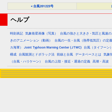
< 台風201223号
ヘルプ
時刻表記
気象衛星画像（写真）
台風の強さと大きさ - 気圧と風速
きのアニメーション（動画）
台風の一生 - 台風（熱帯低気圧）の
カ海軍） Joint Typhoon Warning Center (JTWC)
台風（タイフーン
構成
台風観測とドボラック法
前線と台風
データベースとは
気象
（台風・ハリケーン）
台風の上陸・接近・通過の定義
高潮・高波