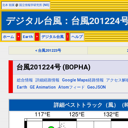
北本 朝展
@
国立情報学研究所 (NII)
デジタル台風：台風201224号 
ホーム
>
Earth
>
デジタル台風
|
ヘルプ
< 台風201223号
台風201224号 (BOPHA)
総合情報
詳細経路情報
Google Maps経路情報
アクセス解
Earth
GE Animation
Atomフィード
GeoJSON
詳細ベストトラック（風）（時間