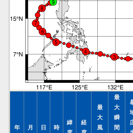
最
最
大
大
瞬
緯
経
年
月
日
時
風
間
度
度