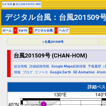
北本 朝展
@
国立情報学研究所 (NII)
デジタル台風：台風201509号 
ホーム
>
Earth
>
デジタル台風
|
ヘルプ
< 台風201508号
台風201509号 (CHAN-HOM)
総合情報
詳細経路情報
Google Maps経路情報
予報履歴（
情報
ブログ
リソース
Google Earth
GE Animation
Ato
詳細ベス