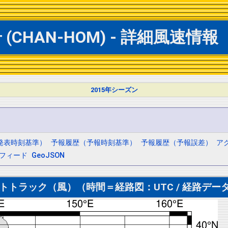
(CHAN-HOM) - 詳細風速情報
2015年シーズン
発表時刻基準）
予報履歴（予報時刻基準）
予報履歴（予報誤差）
ア
mフィード
GeoJSON
トトラック（風）（時間＝経路図：UTC / 経路データ