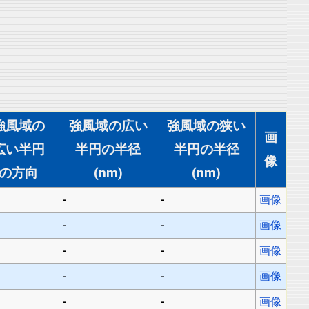
強風域の
強風域の広い
強風域の狭い
画
広い半円
半円の半径
半円の半径
像
の方向
(nm)
(nm)
-
-
画像
-
-
画像
-
-
画像
-
-
画像
-
-
画像