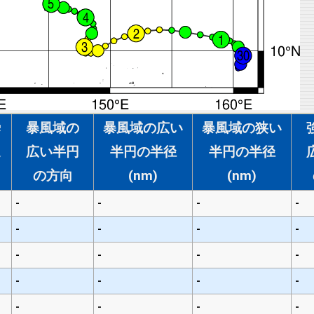
瞬
暴風域の
暴風域の広い
暴風域の狭い
速
広い半円
半円の半径
半円の半径
の方向
(nm)
(nm)
-
-
-
-
-
-
-
-
-
-
-
-
-
-
-
-
-
-
-
-