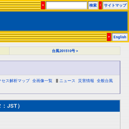
>
検索
|
サイトマップ
>
English
台風201510号 >
クセス解析マップ
全画像一覧
||
ニュース
災害情報
全般台風
：JST）