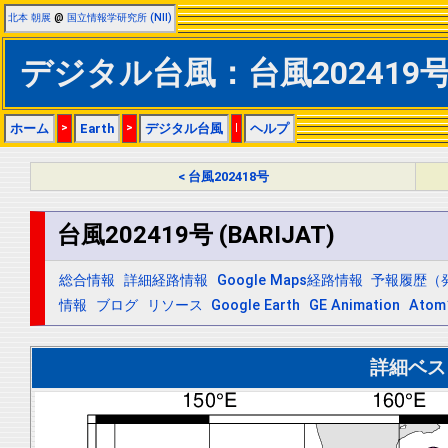
北本 朝展
@
国立情報学研究所 (NII)
デジタル台風：台風202419号 (
ホーム
>
Earth
>
デジタル台風
|
ヘルプ
< 台風202418号
台風202419号 (BARIJAT)
総合情報
詳細経路情報
Google Maps経路情報
予報履歴（
情報
ブログ
リソース
Google Earth
GE Animation
Ato
詳細ベス