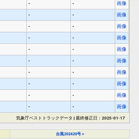
-
-
画像
-
-
画像
-
-
画像
-
-
画像
-
-
画像
-
-
画像
-
-
画像
-
-
画像
-
-
画像
-
-
画像
気象庁ベストトラックデータ | 最終修正日：2025-01-17
台風202420号 >