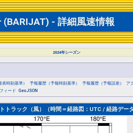
BARIJAT) - 詳細風速情報
2024年シーズン
発表時刻基準）
予報履歴（予報時刻基準）
予報履歴（予報誤差）
ア
mフィード
GeoJSON
トトラック（風）（時間＝経路図：UTC / 経路データ