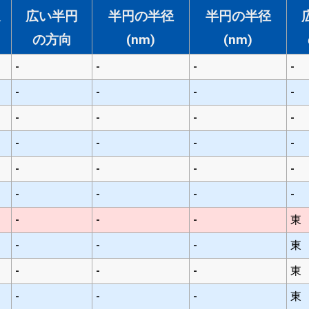
速
広い半円
半円の半径
半円の半径
の方向
(nm)
(nm)
-
-
-
-
-
-
-
-
-
-
-
-
-
-
-
-
-
-
-
-
-
-
-
-
-
-
-
東
-
-
-
東
-
-
-
東
-
-
-
東