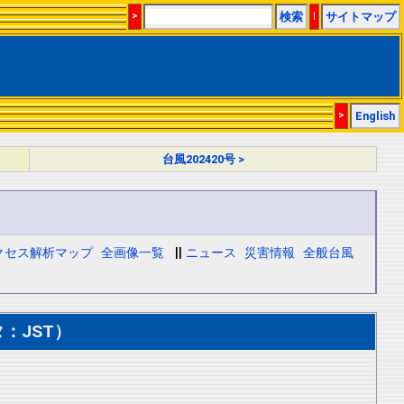
>
検索
|
サイトマップ
>
English
台風202420号 >
クセス解析マップ
全画像一覧
||
ニュース
災害情報
全般台風
：JST）