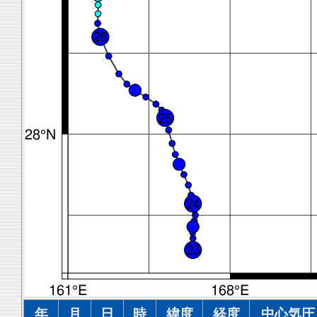
年
月
日
時
緯度
経度
中心気圧 (