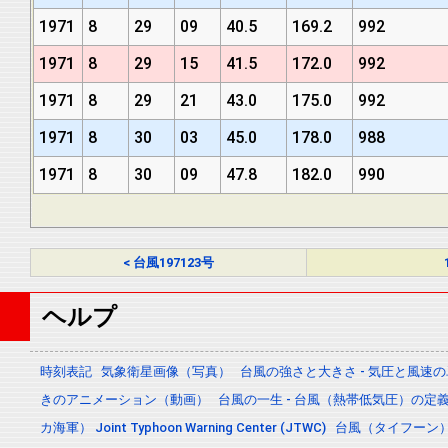
1971
8
29
09
40.5
169.2
992
1971
8
29
15
41.5
172.0
992
1971
8
29
21
43.0
175.0
992
1971
8
30
03
45.0
178.0
988
1971
8
30
09
47.8
182.0
990
< 台風197123号
ヘルプ
時刻表記
気象衛星画像（写真）
台風の強さと大きさ - 気圧と風速
きのアニメーション（動画）
台風の一生 - 台風（熱帯低気圧）の
カ海軍） Joint Typhoon Warning Center (JTWC)
台風（タイフーン