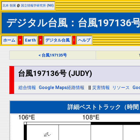
北本 朝展
@
国立情報学研究所 (NII)
デジタル台風：台風197136号 
ホーム
>
Earth
>
デジタル台風
|
ヘルプ
< 台風197135号
台風197136号 (JUDY)
総合情報
Google Maps経路情報
||
災害情報
リソース
Goo
詳細ベストトラック（時間＝