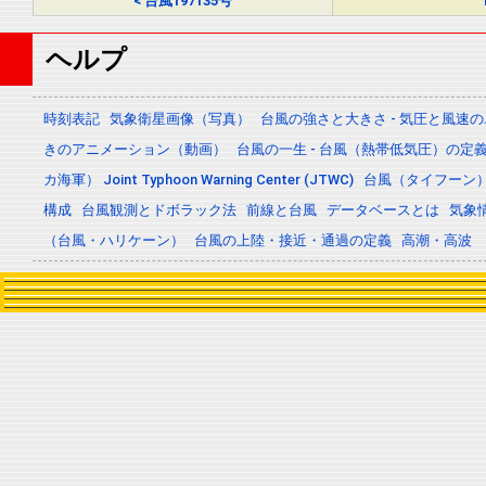
< 台風197135号
ヘルプ
時刻表記
気象衛星画像（写真）
台風の強さと大きさ - 気圧と風速
きのアニメーション（動画）
台風の一生 - 台風（熱帯低気圧）の
カ海軍） Joint Typhoon Warning Center (JTWC)
台風（タイフーン
構成
台風観測とドボラック法
前線と台風
データベースとは
気象
（台風・ハリケーン）
台風の上陸・接近・通過の定義
高潮・高波