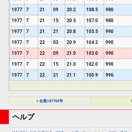
1977
7
21
09
20.2
108.5
980
1977
7
21
15
20.5
107.0
980
1977
7
21
21
20.8
105.5
990
1977
7
22
03
20.9
104.2
990
1977
7
22
09
21.0
103.0
990
1977
7
22
15
21.0
102.0
990
1977
7
22
21
21.1
100.9
996
< 台風197702号
ヘルプ