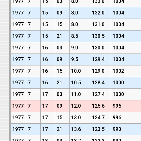
1977
7
15
03
8.0
133.0
1004
1977
7
15
09
8.0
132.0
1004
1977
7
15
15
8.0
131.0
1004
1977
7
15
21
8.5
130.5
1004
1977
7
16
03
9.0
130.0
1004
1977
7
16
09
9.5
129.4
1004
1977
7
16
15
10.0
129.0
1002
1977
7
16
21
10.5
128.4
1000
1977
7
17
03
11.0
127.4
1000
1977
7
17
09
12.0
125.6
996
1977
7
17
15
13.0
124.7
996
1977
7
17
21
13.6
123.5
990
1977
7
18
03
13.7
122.3
990