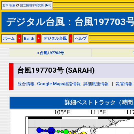
北本 朝展
@
国立情報学研究所 (NII)
デジタル台風：台風197703号 
ホーム
>
Earth
>
デジタル台風
|
ヘルプ
< 台風197702号
台風197703号 (SARAH)
総合情報
Google Maps経路情報
詳細風速情報
||
災害情報
詳細ベストトラック（時間＝