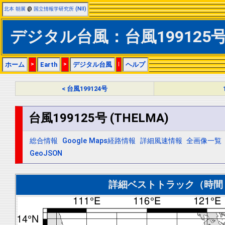
北本 朝展
@
国立情報学研究所 (NII)
デジタル台風：台風199125号 
ホーム
>
Earth
>
デジタル台風
|
ヘルプ
< 台風199124号
台風199125号 (THELMA)
総合情報
Google Maps経路情報
詳細風速情報
全画像一覧
GeoJSON
詳細ベストトラック（時間＝