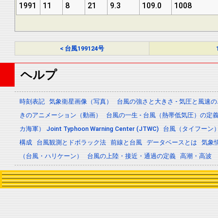
1991
11
8
21
9.3
109.0
1008
< 台風199124号
ヘルプ
時刻表記
気象衛星画像（写真）
台風の強さと大きさ - 気圧と風速
きのアニメーション（動画）
台風の一生 - 台風（熱帯低気圧）の
カ海軍） Joint Typhoon Warning Center (JTWC)
台風（タイフーン
構成
台風観測とドボラック法
前線と台風
データベースとは
気象
（台風・ハリケーン）
台風の上陸・接近・通過の定義
高潮・高波