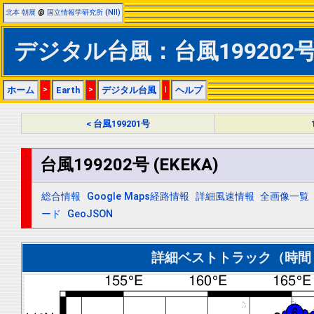
北本 朝展
@
国立情報学研究所 (NII)
デジタル台風：台風199202号 (
ホーム
>
Earth
>
デジタル台風
|
ヘルプ
< 台風199201号
台風199202号 (EKEKA)
総合情報
Google Maps経路情報
詳細風速情報
全画像一覧
ード
GeoJSON
詳細ベストトラック（時間＝