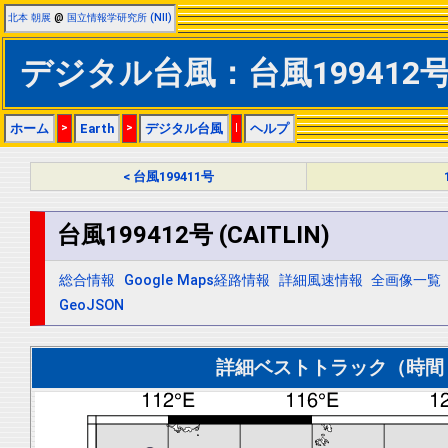
北本 朝展
@
国立情報学研究所 (NII)
デジタル台風：台風199412号 (
ホーム
>
Earth
>
デジタル台風
|
ヘルプ
< 台風199411号
台風199412号 (CAITLIN)
総合情報
Google Maps経路情報
詳細風速情報
全画像一覧
GeoJSON
詳細ベストトラック（時間＝