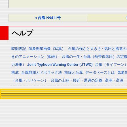
< 台風199411号
ヘルプ
時刻表記
気象衛星画像（写真）
台風の強さと大きさ - 気圧と風速
きのアニメーション（動画）
台風の一生 - 台風（熱帯低気圧）の
カ海軍） Joint Typhoon Warning Center (JTWC)
台風（タイフーン
構成
台風観測とドボラック法
前線と台風
データベースとは
気象
（台風・ハリケーン）
台風の上陸・接近・通過の定義
高潮・高波