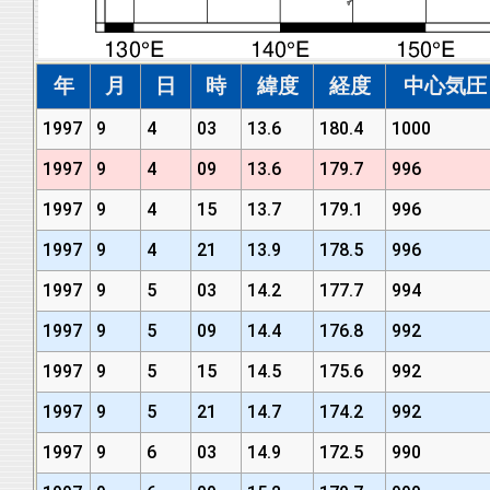
年
月
日
時
緯度
経度
中心気圧 (
1997
9
4
03
13.6
180.4
1000
1997
9
4
09
13.6
179.7
996
1997
9
4
15
13.7
179.1
996
1997
9
4
21
13.9
178.5
996
1997
9
5
03
14.2
177.7
994
1997
9
5
09
14.4
176.8
992
1997
9
5
15
14.5
175.6
992
1997
9
5
21
14.7
174.2
992
1997
9
6
03
14.9
172.5
990