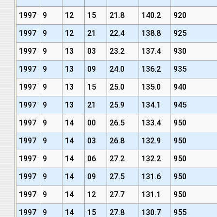
1997
9
12
15
21.8
140.2
920
1997
9
12
21
22.4
138.8
925
1997
9
13
03
23.2
137.4
930
1997
9
13
09
24.0
136.2
935
1997
9
13
15
25.0
135.0
940
1997
9
13
21
25.9
134.1
945
1997
9
14
00
26.5
133.4
950
1997
9
14
03
26.8
132.9
950
1997
9
14
06
27.2
132.2
950
1997
9
14
09
27.5
131.6
950
1997
9
14
12
27.7
131.1
950
1997
9
14
15
27.8
130.7
955