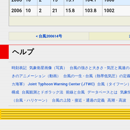
2006
10
2
21
15.8
103.8
1002
< 台風200614号
ヘルプ
時刻表記
気象衛星画像（写真）
台風の強さと大きさ - 気圧と風速
きのアニメーション（動画）
台風の一生 - 台風（熱帯低気圧）の
カ海軍） Joint Typhoon Warning Center (JTWC)
台風（タイフーン
構成
台風観測とドボラック法
前線と台風
データベースとは
気象
（台風・ハリケーン）
台風の上陸・接近・通過の定義
高潮・高波