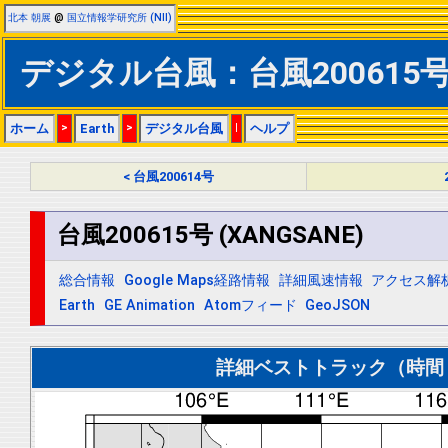
北本 朝展
@
国立情報学研究所 (NII)
デジタル台風：台風200615号 (
ホーム
>
Earth
>
デジタル台風
|
ヘルプ
< 台風200614号
台風200615号 (XANGSANE)
総合情報
Google Maps経路情報
詳細風速情報
アクセス解
Earth
GE Animation
Atomフィード
GeoJSON
詳細ベストトラック（時間＝