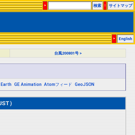
>
検索
|
サイトマップ
>
English
台風200801号 >
 Earth
GE Animation
Atomフィード
GeoJSON
JST）