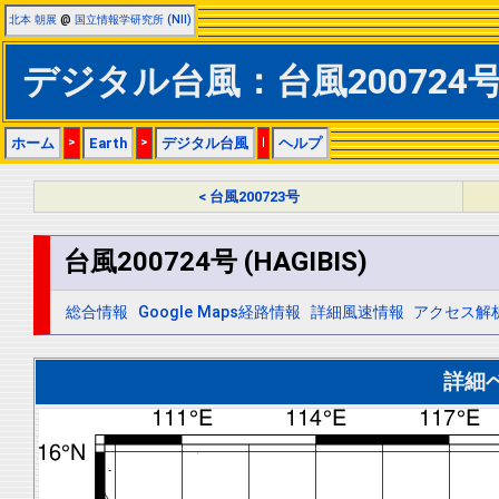
北本 朝展
@
国立情報学研究所 (NII)
デジタル台風：台風200724号 (
ホーム
>
Earth
>
デジタル台風
|
ヘルプ
< 台風200723号
台風200724号 (HAGIBIS)
総合情報
Google Maps経路情報
詳細風速情報
アクセス解
詳細ベ