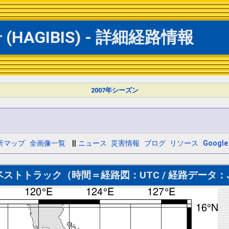
HAGIBIS) - 詳細経路情報
2007年シーズン
析マップ
全画像一覧
||
ニュース
災害情報
ブログ
リソース
Google
ストトラック（時間＝経路図：UTC / 経路データ：