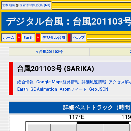
北本 朝展
@
国立情報学研究所 (NII)
デジタル台風：台風201103号 (
ホーム
>
Earth
>
デジタル台風
|
ヘルプ
< 台風201102号
台風201103号 (SARIKA)
総合情報
Google Maps経路情報
詳細風速情報
アクセス解
Earth
GE Animation
Atomフィード
GeoJSON
詳細ベストトラック（時間＝