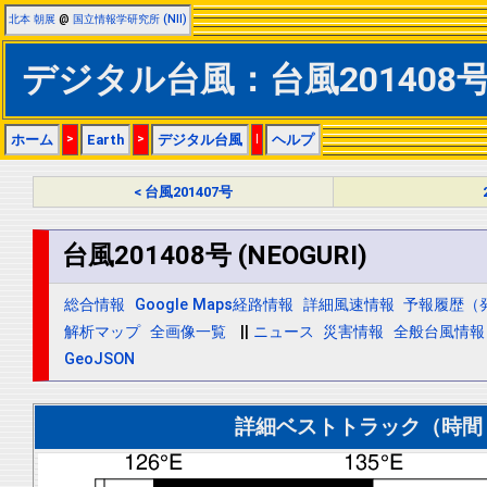
北本 朝展
@
国立情報学研究所 (NII)
デジタル台風：台風201408号 (
ホーム
>
Earth
>
デジタル台風
|
ヘルプ
< 台風201407号
台風201408号 (NEOGURI)
総合情報
Google Maps経路情報
詳細風速情報
予報履歴（
解析マップ
全画像一覧
||
ニュース
災害情報
全般台風情報
GeoJSON
詳細ベストトラック（時間＝