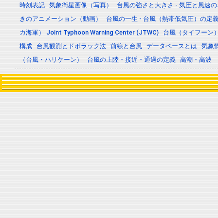
時刻表記
気象衛星画像（写真）
台風の強さと大きさ - 気圧と風速
きのアニメーション（動画）
台風の一生 - 台風（熱帯低気圧）の
カ海軍） Joint Typhoon Warning Center (JTWC)
台風（タイフーン
構成
台風観測とドボラック法
前線と台風
データベースとは
気象
（台風・ハリケーン）
台風の上陸・接近・通過の定義
高潮・高波