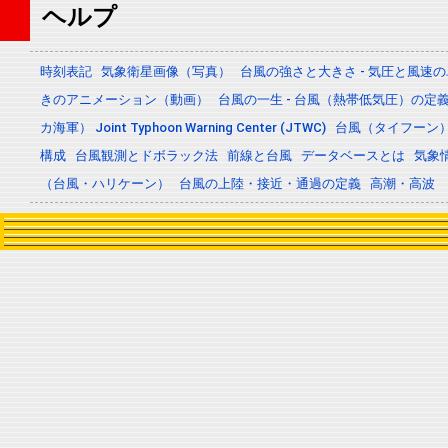
ヘルプ
時刻表記
気象衛星画像（写真）
台風の強さと大きさ - 気圧と風速
きのアニメーション（動画）
台風の一生 - 台風（熱帯低気圧）の
カ海軍） Joint Typhoon Warning Center (JTWC)
台風（タイフーン
構成
台風観測とドボラック法
前線と台風
データベースとは
気象
（台風・ハリケーン）
台風の上陸・接近・通過の定義
高潮・高波