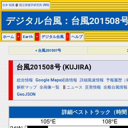
北本 朝展
@
国立情報学研究所 (NII)
デジタル台風：台風201508号 (
ホーム
>
Earth
>
デジタル台風
|
ヘルプ
< 台風201507号
台風201508号 (KUJIRA)
総合情報
Google Maps経路情報
詳細風速情報
予報履歴（
解析マップ
全画像一覧
||
ニュース
災害情報
全般台風情報
GeoJSON
詳細ベストトラック（時間＝