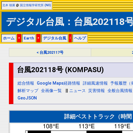
北本 朝展
@
国立情報学研究所 (NII)
デジタル台風：台風202118号 
ホーム
>
Earth
>
デジタル台風
|
ヘルプ
< 台風202117号
台風202118号 (KOMPASU)
総合情報
Google Maps経路情報
詳細風速情報
予報履歴（
解析マップ
全画像一覧
||
ニュース
災害情報
全般台風情報
GeoJSON
詳細ベストトラック（時間＝