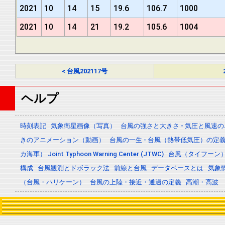
2021
10
14
15
19.6
106.7
1000
2021
10
14
21
19.2
105.6
1004
< 台風202117号
ヘルプ
時刻表記
気象衛星画像（写真）
台風の強さと大きさ - 気圧と風速
きのアニメーション（動画）
台風の一生 - 台風（熱帯低気圧）の
カ海軍） Joint Typhoon Warning Center (JTWC)
台風（タイフーン
構成
台風観測とドボラック法
前線と台風
データベースとは
気象
（台風・ハリケーン）
台風の上陸・接近・通過の定義
高潮・高波