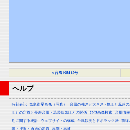
< 台風195412号
ヘルプ
時刻表記
気象衛星画像（写真）
台風の強さと大きさ - 気圧と風速
圧）の定義と長寿台風・温帯低気圧との関係
類似画像検索
台風情報 -
期に関する統計
ウェブサイトの構成
台風観測とドボラック法
前線
陸・接近・通過の定義
高潮・高波