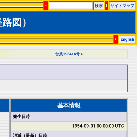
>
検索
|
サイトマップ
・経路図）
>
English
台風195414号 >
基本情報
発生日時
1954-09-01 00:00:00 UTC
消滅（最新）日時