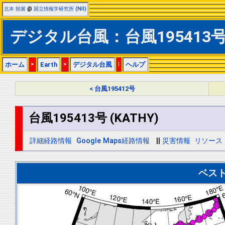
北本 朝展
@
国立情報学研究所 (NII)
デジタル台風：台風195413号 
ホーム
>
Earth
>
デジタル台風
|
ヘルプ
< 台風195412号
台風195413号 (KATHY)
詳細経路情報
Google Maps経路情報
||
災害情報
リソース
ベス