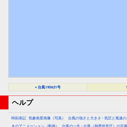
< 台風195621号
ヘルプ
時刻表記
気象衛星画像（写真）
台風の強さと大きさ - 気圧と風速
きのアニメーション（動画）
台風の一生 - 台風（熱帯低気圧）の