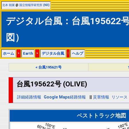
北本 朝展
@
国立情報学研究所 (NII)
デジタル台風：台風195622号 
図）
ホーム
>
Earth
>
デジタル台風
|
ヘルプ
< 台風195621号
台風195622号 (OLIVE)
詳細経路情報
Google Maps経路情報
||
災害情報
リソース
ベストトラック地図