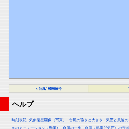
< 台風195906号
ヘルプ
時刻表記
気象衛星画像（写真）
台風の強さと大きさ - 気圧と風速
きのアニメーション（動画）
台風の一生 - 台風（熱帯低気圧）の