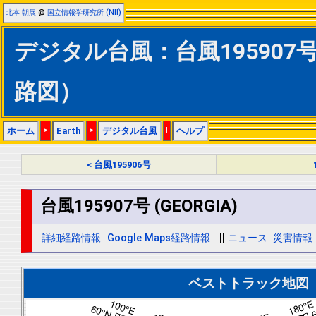
北本 朝展
@
国立情報学研究所 (NII)
デジタル台風：台風195907号 
路図）
ホーム
>
Earth
>
デジタル台風
|
ヘルプ
< 台風195906号
台風195907号 (GEORGIA)
詳細経路情報
Google Maps経路情報
||
ニュース
災害情報
ベストトラック地図