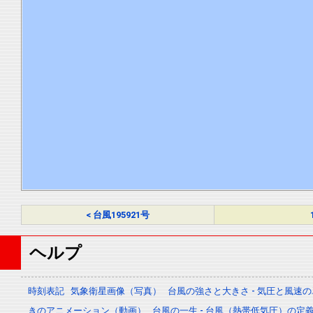
< 台風195921号
ヘルプ
時刻表記
気象衛星画像（写真）
台風の強さと大きさ - 気圧と風速
きのアニメーション（動画）
台風の一生 - 台風（熱帯低気圧）の