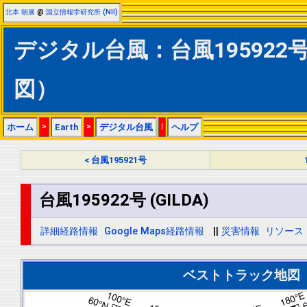
北本 朝展
@
国立情報学研究所 (NII)
デジタル台風：台風195922号 
図）
ホーム
>
Earth
>
デジタル台風
|
ヘルプ
< 台風195921号
台風195922号 (GILDA)
詳細経路情報
Google Maps経路情報
||
災害情報
リソース
ベストトラック地図