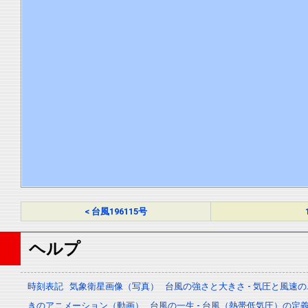
< 台風196115号
ヘルプ
時刻表記
気象衛星画像（写真）
台風の強さと大きさ - 気圧と風速
きのアニメーション（動画）
台風の一生 - 台風（熱帯低気圧）の