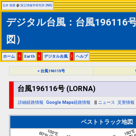
北本 朝展
@
国立情報学研究所 (NII)
デジタル台風：台風196116号 
図）
ホーム
>
Earth
>
デジタル台風
|
ヘルプ
< 台風196115号
台風196116号 (LORNA)
詳細経路情報
Google Maps経路情報
||
ニュース
災害情報
ベストトラック地図