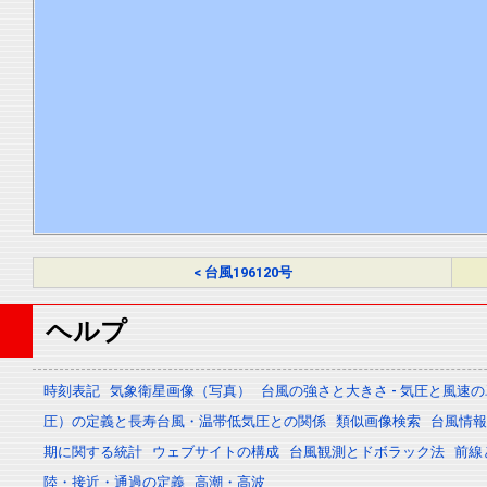
< 台風196120号
ヘルプ
時刻表記
気象衛星画像（写真）
台風の強さと大きさ - 気圧と風速
圧）の定義と長寿台風・温帯低気圧との関係
類似画像検索
台風情報 -
期に関する統計
ウェブサイトの構成
台風観測とドボラック法
前線
陸・接近・通過の定義
高潮・高波