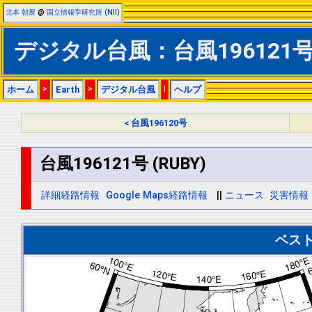
北本 朝展
@
国立情報学研究所 (NII)
デジタル台風：台風196121号 
ホーム
>
Earth
>
デジタル台風
|
ヘルプ
< 台風196120号
台風196121号 (RUBY)
詳細経路情報
Google Maps経路情報
||
ニュース
災害情報
ベス