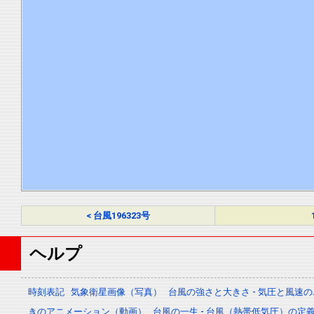
< 台風196323号
ヘルプ
時刻表記
気象衛星画像（写真）
台風の強さと大きさ - 気圧と風速
きのアニメーション（動画）
台風の一生 - 台風（熱帯低気圧）の