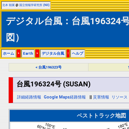
北本 朝展
@
国立情報学研究所 (NII)
デジタル台風：台風196324号 
図）
ホーム
>
Earth
>
デジタル台風
|
ヘルプ
< 台風196323号
台風196324号 (SUSAN)
詳細経路情報
Google Maps経路情報
||
災害情報
リソース
ベストトラック地図