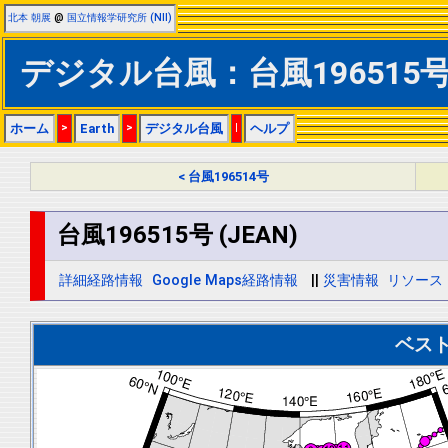
北本 朝展
@
国立情報学研究所 (NII)
デジタル台風：台風196515号 
ホーム
>
Earth
>
デジタル台風
|
ヘルプ
< 台風196514号
台風196515号 (JEAN)
詳細経路情報
Google Maps経路情報
||
災害情報
リソース
ベス