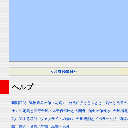
< 台風196514号
ヘルプ
時刻表記
気象衛星画像（写真）
台風の強さと大きさ - 気圧と風速
圧）の定義と長寿台風・温帯低気圧との関係
類似画像検索
台風情報 -
期に関する統計
ウェブサイトの構成
台風観測とドボラック法
前線
陸・接近・通過の定義
高潮・高波