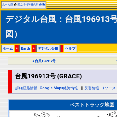
北本 朝展
@
国立情報学研究所 (NII)
デジタル台風：台風196913号 
図）
ホーム
>
Earth
>
デジタル台風
|
ヘルプ
< 台風196912号
台風196913号 (GRACE)
詳細経路情報
Google Maps経路情報
||
災害情報
リソース
ベストトラック地図