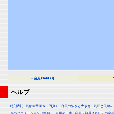
< 台風196912号
ヘルプ
時刻表記
気象衛星画像（写真）
台風の強さと大きさ - 気圧と風速
きのアニメーション（動画）
台風の一生 - 台風（熱帯低気圧）の