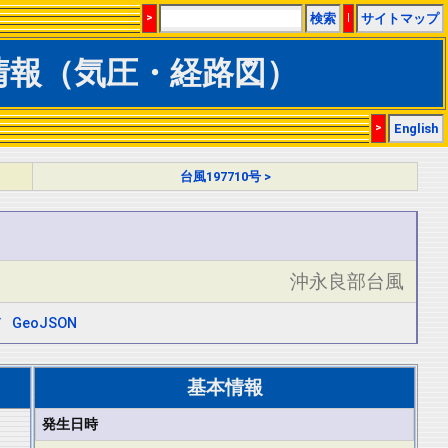
>
検索
|
サイトマップ
総合情報（気圧・経路図）
>
English
台風197710号 >
沖永良部台風
ド
GeoJSON
基本情報
発生日時