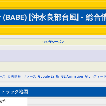
(BABE) [沖永良部台風] - 
1977年シーズン
ース
災害情報
リソース
Google Earth
GE Animation
Atomフィー
トトラック地図