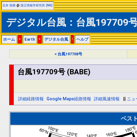
北本 朝展
@
国立情報学研究所 (NII)
デジタル台風：台風197709号 
ホーム
>
Earth
>
デジタル台風
|
ヘルプ
< 台風197708号
台風197709号 (BABE)
詳細経路情報
Google Maps経路情報
詳細風速情報
||
ニュ
ベス