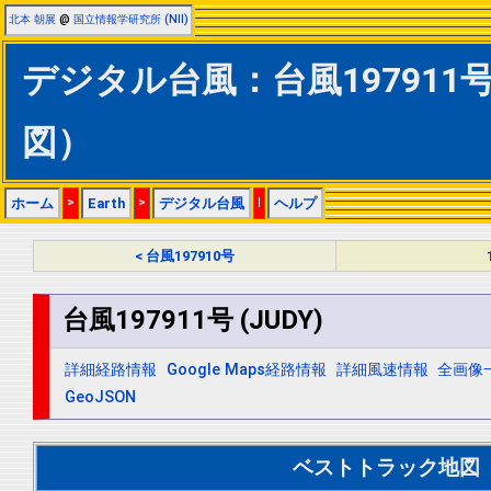
北本 朝展
@
国立情報学研究所 (NII)
デジタル台風：台風197911号 
図）
ホーム
>
Earth
>
デジタル台風
|
ヘルプ
< 台風197910号
台風197911号 (JUDY)
詳細経路情報
Google Maps経路情報
詳細風速情報
全画像
GeoJSON
ベストトラック地図