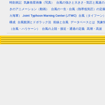
時刻表記
気象衛星画像（写真）
台風の強さと大きさ - 気圧と風速
きのアニメーション（動画）
台風の一生 - 台風（熱帯低気圧）の
カ海軍） Joint Typhoon Warning Center (JTWC)
台風（タイフーン
構成
台風観測とドボラック法
前線と台風
データベースとは
気象
（台風・ハリケーン）
台風の上陸・接近・通過の定義
高潮・高波