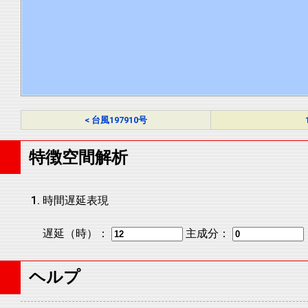
< 台風197910号
特徴空間解析
時間遅延表現
遅延（時）：
主成分：
ヘルプ