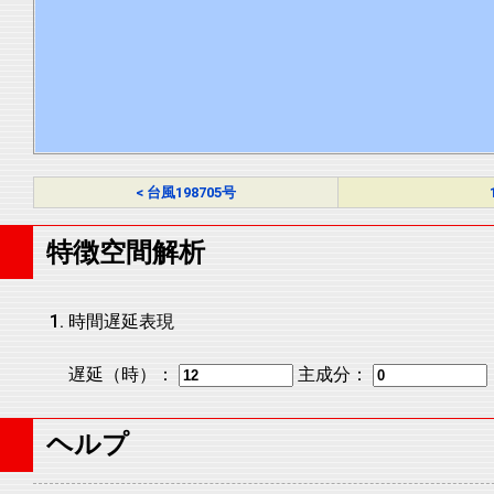
< 台風198705号
特徴空間解析
時間遅延表現
遅延（時）：
主成分：
ヘルプ