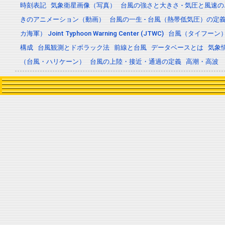
時刻表記
気象衛星画像（写真）
台風の強さと大きさ - 気圧と風速
きのアニメーション（動画）
台風の一生 - 台風（熱帯低気圧）の
カ海軍） Joint Typhoon Warning Center (JTWC)
台風（タイフーン
構成
台風観測とドボラック法
前線と台風
データベースとは
気象
（台風・ハリケーン）
台風の上陸・接近・通過の定義
高潮・高波