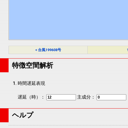
< 台風199608号
特徴空間解析
時間遅延表現
遅延（時）：
主成分：
ヘルプ