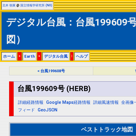
北本 朝展
@
国立情報学研究所 (NII)
デジタル台風：台風199609号 
図）
ホーム
>
Earth
>
デジタル台風
|
ヘルプ
< 台風199608号
台風199609号 (HERB)
詳細経路情報
Google Maps経路情報
詳細風速情報
全画像
フィード
GeoJSON
ベストトラック地図