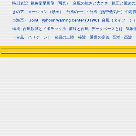
時刻表記
気象衛星画像（写真）
台風の強さと大きさ - 気圧と風速
きのアニメーション（動画）
台風の一生 - 台風（熱帯低気圧）の
カ海軍） Joint Typhoon Warning Center (JTWC)
台風（タイフーン
構成
台風観測とドボラック法
前線と台風
データベースとは
気象
（台風・ハリケーン）
台風の上陸・接近・通過の定義
高潮・高波