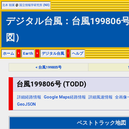
北本 朝展
@
国立情報学研究所 (NII)
デジタル台風：台風199806号 
図）
ホーム
>
Earth
>
デジタル台風
|
ヘルプ
< 台風199805号
台風199806号 (TODD)
詳細経路情報
Google Maps経路情報
詳細風速情報
全画像
GeoJSON
ベストトラック地図