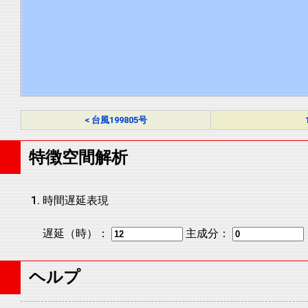
< 台風199805号
特徴空間解析
時間遅延表現
遅延（時）：
主成分：
ヘルプ