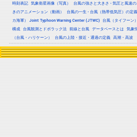
時刻表記
気象衛星画像（写真）
台風の強さと大きさ - 気圧と風速
きのアニメーション（動画）
台風の一生 - 台風（熱帯低気圧）の
カ海軍） Joint Typhoon Warning Center (JTWC)
台風（タイフーン
構成
台風観測とドボラック法
前線と台風
データベースとは
気象
（台風・ハリケーン）
台風の上陸・接近・通過の定義
高潮・高波