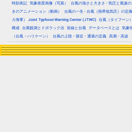
時刻表記
気象衛星画像（写真）
台風の強さと大きさ - 気圧と風速
きのアニメーション（動画）
台風の一生 - 台風（熱帯低気圧）の
カ海軍） Joint Typhoon Warning Center (JTWC)
台風（タイフーン
構成
台風観測とドボラック法
前線と台風
データベースとは
気象
（台風・ハリケーン）
台風の上陸・接近・通過の定義
高潮・高波