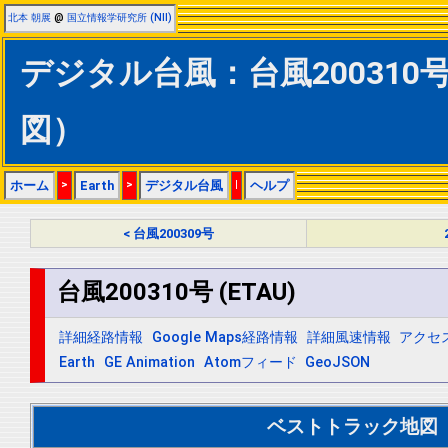
北本 朝展
@
国立情報学研究所 (NII)
デジタル台風：台風200310号 
図）
ホーム
>
Earth
>
デジタル台風
|
ヘルプ
< 台風200309号
台風200310号 (ETAU)
詳細経路情報
Google Maps経路情報
詳細風速情報
アクセ
Earth
GE Animation
Atomフィード
GeoJSON
ベストトラック地図