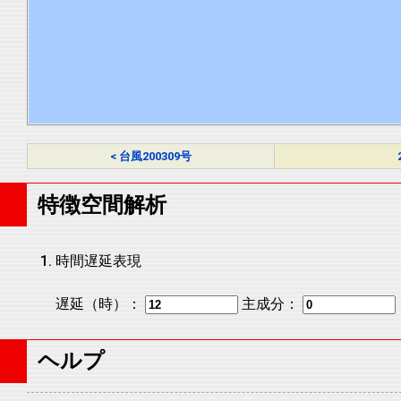
< 台風200309号
特徴空間解析
時間遅延表現
遅延（時）：
主成分：
ヘルプ