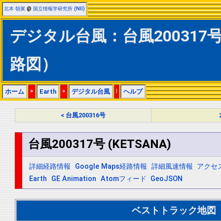
北本 朝展
@
国立情報学研究所 (NII)
デジタル台風：台風200317号 
路図）
ホーム
>
Earth
>
デジタル台風
|
ヘルプ
< 台風200316号
台風200317号 (KETSANA)
詳細経路情報
Google Maps経路情報
詳細風速情報
アクセ
Earth
GE Animation
Atomフィード
GeoJSON
ベストトラック地図