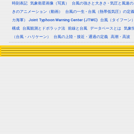
時刻表記
気象衛星画像（写真）
台風の強さと大きさ - 気圧と風速
きのアニメーション（動画）
台風の一生 - 台風（熱帯低気圧）の
カ海軍） Joint Typhoon Warning Center (JTWC)
台風（タイフーン
構成
台風観測とドボラック法
前線と台風
データベースとは
気象
（台風・ハリケーン）
台風の上陸・接近・通過の定義
高潮・高波