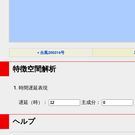
< 台風200316号
特徴空間解析
時間遅延表現
遅延（時）：
主成分：
ヘルプ