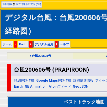
北本 朝展
@
国立情報学研究所 (NII)
デジタル台風：台風200606号 (
経路図）
ホーム
>
Earth
>
デジタル台風
|
ヘルプ
< 台風200605号
台風200606号 (PRAPIROON)
詳細経路情報
Google Maps経路情報
詳細風速情報
アクセ
Earth
GE Animation
Atomフィード
GeoJSON
ベストトラック地図