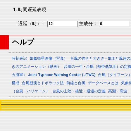
時間遅延表現
遅延（時）：
主成分：
ヘルプ
時刻表記
気象衛星画像（写真）
台風の強さと大きさ - 気圧と風速
きのアニメーション（動画）
台風の一生 - 台風（熱帯低気圧）の
カ海軍） Joint Typhoon Warning Center (JTWC)
台風（タイフーン
構成
台風観測とドボラック法
前線と台風
データベースとは
気象
（台風・ハリケーン）
台風の上陸・接近・通過の定義
高潮・高波