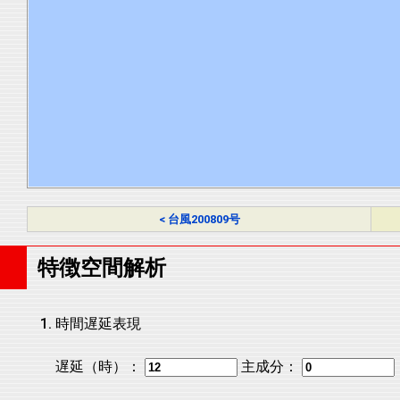
< 台風200809号
特徴空間解析
時間遅延表現
遅延（時）：
主成分：