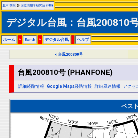
北本 朝展
@
国立情報学研究所 (NII)
デジタル台風：台風200810号 
ホーム
>
Earth
>
デジタル台風
|
ヘルプ
< 台風200809号
台風200810号 (PHANFONE)
詳細経路情報
Google Maps経路情報
詳細風速情報
アクセ
ベス