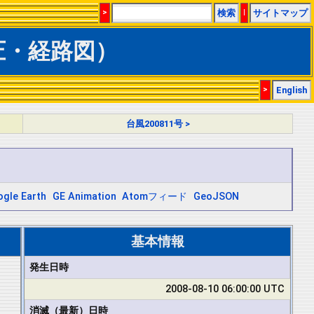
>
検索
|
サイトマップ
気圧・経路図）
>
English
台風200811号 >
gle Earth
GE Animation
Atomフィード
GeoJSON
基本情報
発生日時
2008-08-10 06:00:00 UTC
消滅（最新）日時