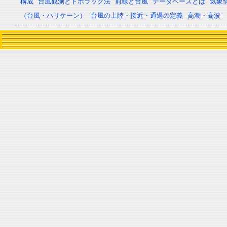
構成
台風観測とドボラック法
前線と台風
データベースとは
気象
（台風・ハリケーン）
台風の上陸・接近・通過の定義
高潮・高波