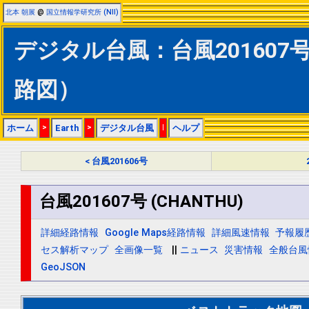
北本 朝展
@
国立情報学研究所 (NII)
デジタル台風：台風201607号 
路図）
ホーム
>
Earth
>
デジタル台風
|
ヘルプ
< 台風201606号
台風201607号 (CHANTHU)
詳細経路情報
Google Maps経路情報
詳細風速情報
予報履
セス解析マップ
全画像一覧
||
ニュース
災害情報
全般台風
GeoJSON