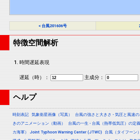
< 台風201606号
特徴空間解析
時間遅延表現
遅延（時）：
主成分：
ヘルプ
時刻表記
気象衛星画像（写真）
台風の強さと大きさ - 気圧と風速
きのアニメーション（動画）
台風の一生 - 台風（熱帯低気圧）の
カ海軍） Joint Typhoon Warning Center (JTWC)
台風（タイフーン