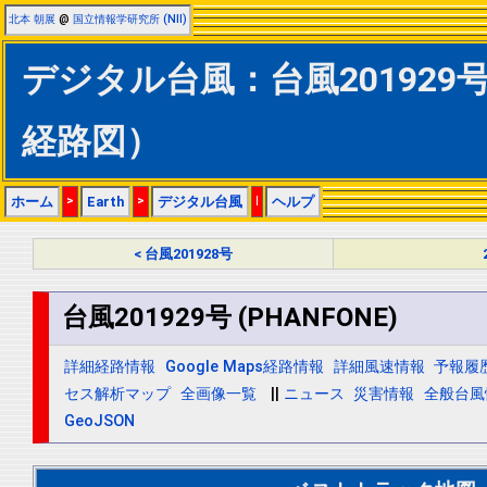
北本 朝展
@
国立情報学研究所 (NII)
デジタル台風：台風201929号 
経路図）
ホーム
>
Earth
>
デジタル台風
|
ヘルプ
< 台風201928号
台風201929号 (PHANFONE)
詳細経路情報
Google Maps経路情報
詳細風速情報
予報履
セス解析マップ
全画像一覧
||
ニュース
災害情報
全般台風
GeoJSON