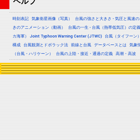
ヘルプ
時刻表記
気象衛星画像（写真）
台風の強さと大きさ - 気圧と風速
きのアニメーション（動画）
台風の一生 - 台風（熱帯低気圧）の
カ海軍） Joint Typhoon Warning Center (JTWC)
台風（タイフーン
構成
台風観測とドボラック法
前線と台風
データベースとは
気象
（台風・ハリケーン）
台風の上陸・接近・通過の定義
高潮・高波