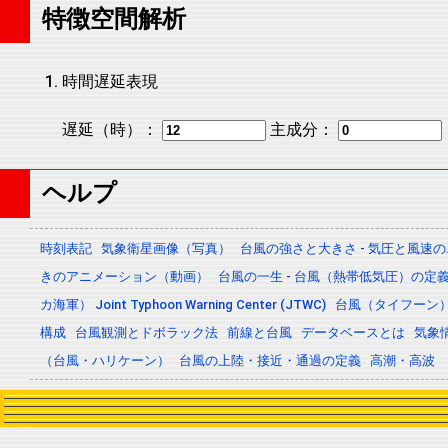
特徴空間解析
時間遅延表現
遅延（時）：
主成分：
ヘルプ
時刻表記
気象衛星画像（写真）
台風の強さと大きさ - 気圧と風速
きのアニメーション（動画）
台風の一生 - 台風（熱帯低気圧）の
カ海軍） Joint Typhoon Warning Center (JTWC)
台風（タイフーン
構成
台風観測とドボラック法
前線と台風
データベースとは
気象
（台風・ハリケーン）
台風の上陸・接近・通過の定義
高潮・高波