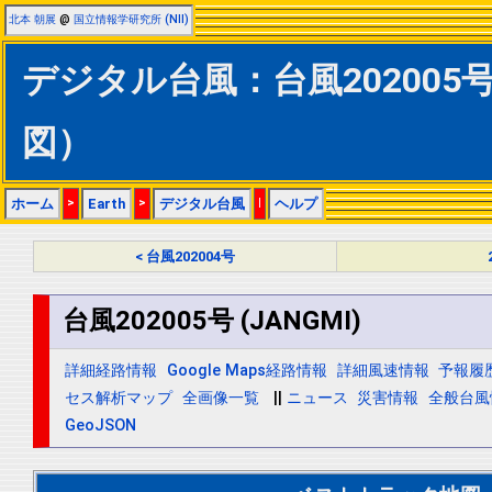
北本 朝展
@
国立情報学研究所 (NII)
デジタル台風：台風202005号 
図）
ホーム
>
Earth
>
デジタル台風
|
ヘルプ
< 台風202004号
台風202005号 (JANGMI)
詳細経路情報
Google Maps経路情報
詳細風速情報
予報履
セス解析マップ
全画像一覧
||
ニュース
災害情報
全般台風
GeoJSON