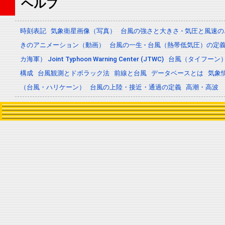
ヘルプ
時刻表記
気象衛星画像（写真）
台風の強さと大きさ - 気圧と風速
きのアニメーション（動画）
台風の一生 - 台風（熱帯低気圧）の
カ海軍） Joint Typhoon Warning Center (JTWC)
台風（タイフーン
構成
台風観測とドボラック法
前線と台風
データベースとは
気象
（台風・ハリケーン）
台風の上陸・接近・通過の定義
高潮・高波