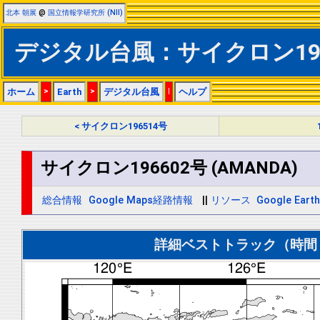
北本 朝展
@
国立情報学研究所 (NII)
デジタル台風：サイクロン19660
ホーム
>
Earth
>
デジタル台風
|
ヘルプ
< サイクロン196514号
サイクロン196602号 (AMANDA)
総合情報
Google Maps経路情報
||
リソース
Google Eart
詳細ベストトラック（時間＝