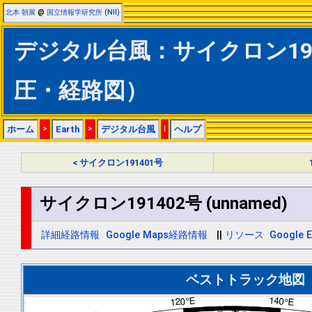
北本 朝展
@
国立情報学研究所 (NII)
デジタル台風：サイクロン19140
圧・経路図）
ホーム
>
Earth
>
デジタル台風
|
ヘルプ
< サイクロン191401号
サイクロン191402号 (unnamed)
詳細経路情報
Google Maps経路情報
||
リソース
Google E
ベストトラック地図