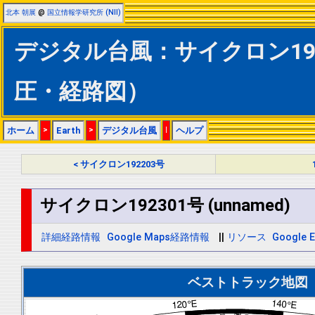
北本 朝展
@
国立情報学研究所 (NII)
デジタル台風：サイクロン19230
圧・経路図）
ホーム
>
Earth
>
デジタル台風
|
ヘルプ
< サイクロン192203号
サイクロン192301号 (unnamed)
詳細経路情報
Google Maps経路情報
||
リソース
Google E
ベストトラック地図