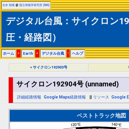
北本 朝展
@
国立情報学研究所 (NII)
デジタル台風：サイクロン19290
圧・経路図）
ホーム
>
Earth
>
デジタル台風
|
ヘルプ
< サイクロン192903号
サイクロン192904号 (unnamed)
詳細経路情報
Google Maps経路情報
||
リソース
Google E
ベストトラック地図