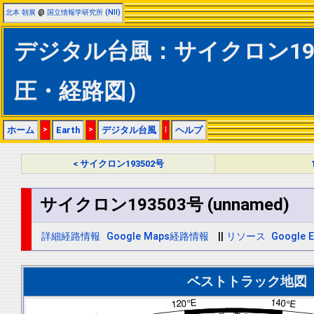
北本 朝展
@
国立情報学研究所 (NII)
デジタル台風：サイクロン19350
圧・経路図）
ホーム
>
Earth
>
デジタル台風
|
ヘルプ
< サイクロン193502号
サイクロン193503号 (unnamed)
詳細経路情報
Google Maps経路情報
||
リソース
Google E
ベストトラック地図