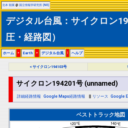
北本 朝展
@
国立情報学研究所 (NII)
デジタル台風：サイクロン19420
圧・経路図）
ホーム
>
Earth
>
デジタル台風
|
ヘルプ
< サイクロン194103号
サイクロン194201号 (unnamed)
詳細経路情報
Google Maps経路情報
||
リソース
Google E
ベストトラック地図