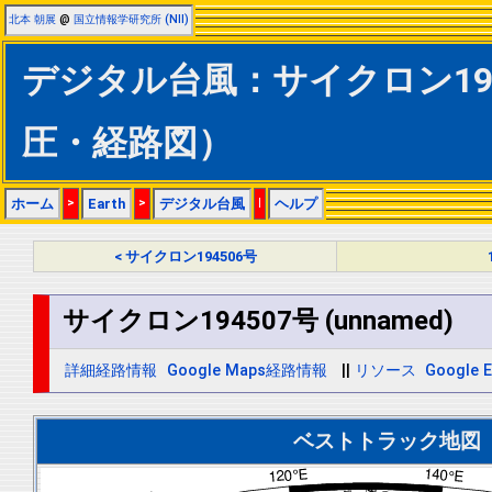
北本 朝展
@
国立情報学研究所 (NII)
デジタル台風：サイクロン19450
圧・経路図）
ホーム
>
Earth
>
デジタル台風
|
ヘルプ
< サイクロン194506号
サイクロン194507号 (unnamed)
詳細経路情報
Google Maps経路情報
||
リソース
Google E
ベストトラック地図