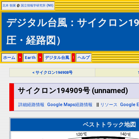
北本 朝展
@
国立情報学研究所 (NII)
デジタル台風：サイクロン19490
圧・経路図）
ホーム
>
Earth
>
デジタル台風
|
ヘルプ
< サイクロン194908号
サイクロン194909号 (unnamed)
詳細経路情報
Google Maps経路情報
||
リソース
Google E
ベストトラック地図