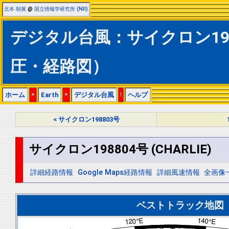
北本 朝展
@
国立情報学研究所 (NII)
デジタル台風：サイクロン19880
圧・経路図）
ホーム
>
Earth
>
デジタル台風
|
ヘルプ
< サイクロン198803号
サイクロン198804号 (CHARLIE)
詳細経路情報
Google Maps経路情報
詳細風速情報
全画像
ベストトラック地図