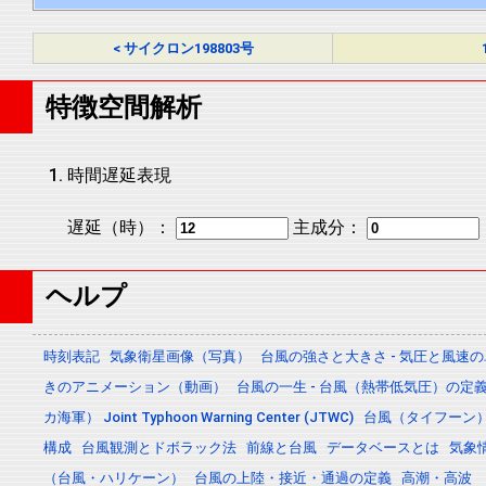
< サイクロン198803号
特徴空間解析
時間遅延表現
遅延（時）：
主成分：
ヘルプ
時刻表記
気象衛星画像（写真）
台風の強さと大きさ - 気圧と風速
きのアニメーション（動画）
台風の一生 - 台風（熱帯低気圧）の
カ海軍） Joint Typhoon Warning Center (JTWC)
台風（タイフーン
構成
台風観測とドボラック法
前線と台風
データベースとは
気象
（台風・ハリケーン）
台風の上陸・接近・通過の定義
高潮・高波