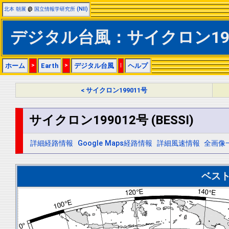
北本 朝展
@
国立情報学研究所 (NII)
デジタル台風：サイクロン1990
ホーム
>
Earth
>
デジタル台風
|
ヘルプ
< サイクロン199011号
サイクロン199012号 (BESSI)
詳細経路情報
Google Maps経路情報
詳細風速情報
全画像
ベス