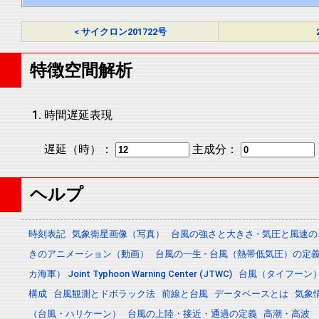
< サイクロン201722号
特徴空間解析
時間遅延表現
遅延（時）：
主成分：
ヘルプ
時刻表記
気象衛星画像（写真）
台風の強さと大きさ - 気圧と風速
きのアニメーション（動画）
台風の一生 - 台風（熱帯低気圧）の
カ海軍） Joint Typhoon Warning Center (JTWC)
台風（タイフーン
構成
台風観測とドボラック法
前線と台風
データベースとは
気象
（台風・ハリケーン）
台風の上陸・接近・通過の定義
高潮・高波