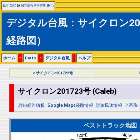
北本 朝展
@
国立情報学研究所 (NII)
デジタル台風：サイクロン20172
経路図）
ホーム
>
Earth
>
デジタル台風
|
ヘルプ
< サイクロン201722号
サイクロン201723号 (Caleb)
詳細経路情報
Google Maps経路情報
詳細風速情報
全画像
ベストトラック地図