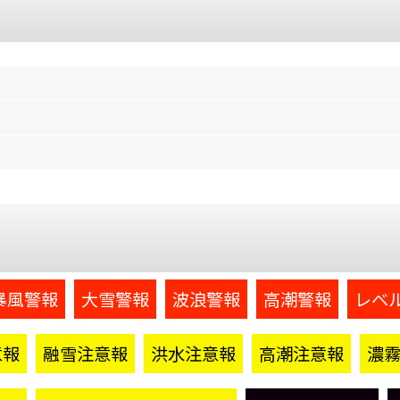
暴風警報
大雪警報
波浪警報
高潮警報
レベ
意報
融雪注意報
洪水注意報
高潮注意報
濃