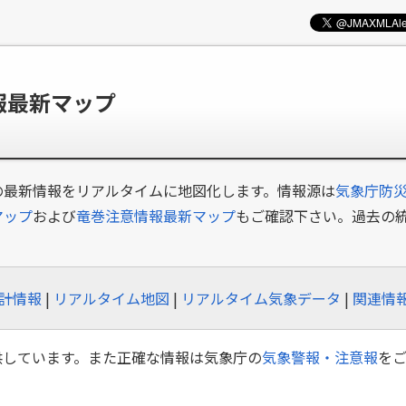
報最新マップ
の最新情報をリアルタイムに地図化します。情報源は
気象庁防災
マップ
および
竜巻注意情報最新マップ
もご確認下さい。過去の
計情報
|
リアルタイム地図
|
リアルタイム気象データ
|
関連情
供しています。また正確な情報は気象庁の
気象警報・注意報
を