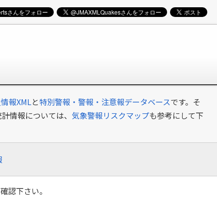
情報XML
と
特別警報・警報・注意報データベース
です。そ
統計情報については、
気象警報リスクマップ
も参考にして下
報
ご確認下さい。