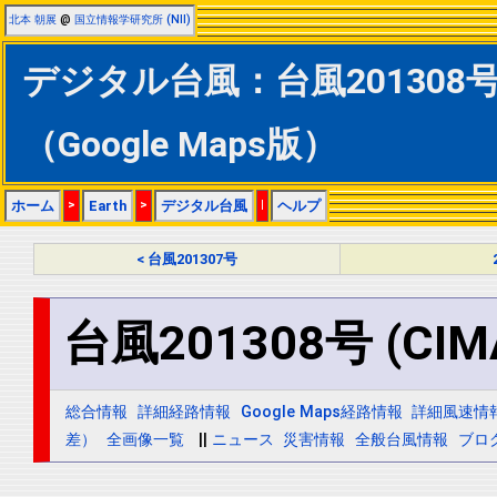
北本 朝展
@
国立情報学研究所 (NII)
デジタル台風：台風201308号 
（Google Maps版）
ホーム
>
Earth
>
デジタル台風
|
ヘルプ
< 台風201307号
台風201308号 (CIM
総合情報
詳細経路情報
Google Maps経路情報
詳細風速情
差）
全画像一覧
||
ニュース
災害情報
全般台風情報
ブロ