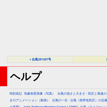
< 台風201307号
ヘルプ
時刻表記
気象衛星画像（写真）
台風の強さと大きさ - 気圧と風速
きのアニメーション（動画）
台風の一生 - 台風（熱帯低気圧）の
カ海軍） Joint Typhoon Warning Center (JTWC)
台風（タイフーン