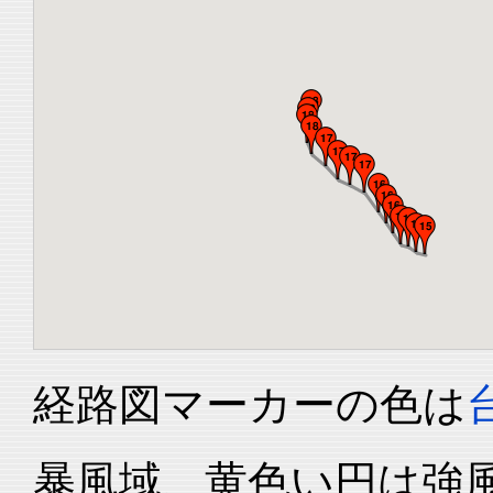
経路図マーカーの色は
暴風域、黄色い円は強